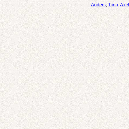
Anders
,
Tiina
,
Axe